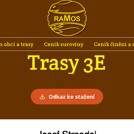
 obcí a trasy
Ceník suroviny
Ceník činění a 
Trasy 3E
Odkaz ke stažení