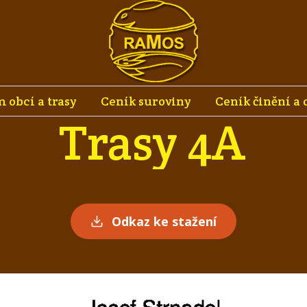
 obcí a trasy
Ceník suroviny
Ceník činění a 
Trasy 4A
Odkaz ke stažení